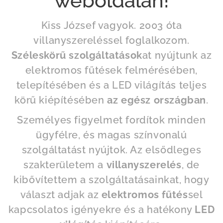
weboldalán!
Kiss József vagyok. 2003 óta
villanyszereléssel foglalkozom.
Széleskörű szolgáltatások
at nyújtunk az
elektromos fűtések felmérésében,
telepítésében és a LED világítás teljes
körű kiépítésében
az
egész országban
.
Személyes figyelmet fordítok minden
ügyfélre, és magas színvonalú
szolgáltatást nyújtok. Az elsődleges
szakterületem a
villanyszerelés
, de
kibővítettem a szolgáltatásainkat, hogy
választ adjak az
elektromos fűtés
sel
kapcsolatos igényekre és a hatékony
LED