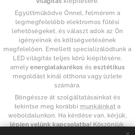
világítás
kiépítésére.
Együttműködve Önnel, felmérem a
legmegfelelőbb elektromos fűtési
lehetőségeket, és választ adok az Ön
igényeinek és költségvetésének
megfelelően. Emellett specializálódtunk a
LED világítás teljes körű kiépítésére,
amely
energiatakarékos
és
esztétikus
megoldást kínál otthona vagy üzlete
számára.
Böngéssze át szolgáltatásainkat és
tekintse meg korábbi
munkáinkat
a
weboldalunkon. Ha kérdése van, kérjük,
lépjen velünk kapcsolatba
! Köszönjük,
hogy meglátogatta weboldalunkat, és