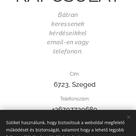
Bátran
keressenek
kérdéseikkel
email-en vagy
telefonon.
Cím:
6723, Szeged
Telefonszám:
+36707730680
Sütiket használunk, hogy biztosítsuk a weboldal megfelelő
E-mail:
működését és biztonságát, valamint hogy a lehető legjobb
e.m.villany@gmail.com