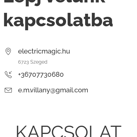
kapcsolatba
electricmagic.hu
6723 Szeged
+36707730680
e.m.villany@gmail.com
KAPCSOLAT