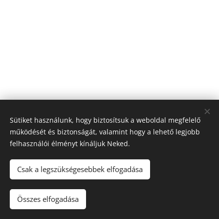
Sütiket használunk, hogy biztosítsuk a weboldal megfelelő
működését és biztonságát, valamint hogy a lehető legjobb
felhasználói élményt kínáljuk Neked.
Csak a legszükségesebbek elfogadása
© 2022 Szilágyi Tamás, 1013 Budapest, Clark Ádám tér 1.
Összes elfogadása
Az oldalt a
Webnode
működteti
Sütik